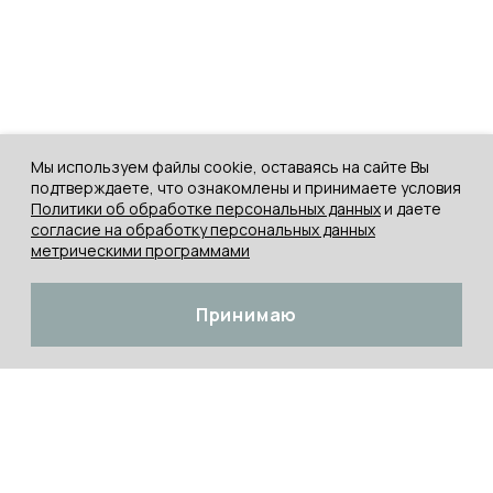
Мы используем файлы cookie, оставаясь на сайте Вы
подтверждаете, что ознакомлены и принимаете условия
Политики об обработке персональных данных
и даете
согласие на обработку персональных данных
метрическими программами
Принимаю
ЖЕНЩИНЫ
Платья
МУЖЧИНЫ
Худи / Свитшоты
Майки / Футболки
ДЕТИ