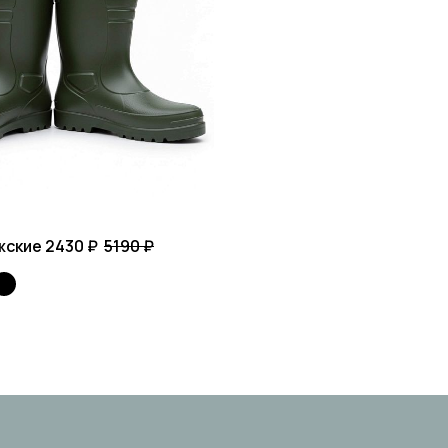
жские
2430 ₽
5190 ₽