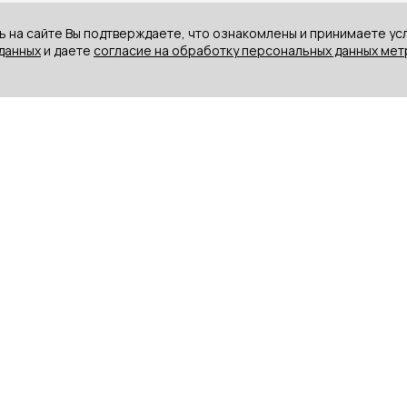
ь на сайте Вы подтверждаете, что ознакомлены и принимаете ус
данных
и даете
согласие на обработку персональных данных ме
ДЕТИ
КОЛЛЕКЦИИ
РАСПРОДАЖА
Худи /
Зодиак
Свитшоты
Профессии
Шапки
История
Куртки
любви
Пеленки
Движение