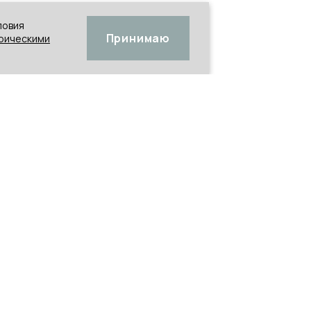
ловия
Принимаю
трическими
КЛИЕНТАМ
КОНТАКТЫ
О ПРОЕКТЕ
+7 495 212-15-39
hi@mamanonstop.com
ДОСТАВКА И ОПЛАТА
Москва, Рязанский
проспект 8А, стр. 6,
ВОЗВРАТ И ОБМЕН
этаж 2
(метро «Стахановская»)
УХОД
МО, г. Лобня, улица
Текстильная, д. 1