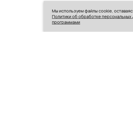
Мы используем файлы cookie, оставаяс
Политики об обработке персональных 
программами
ЖЕНЩИНЫ
МУЖЧИНЫ
Платья
Худи /
Свитшоты
Майки /
Футболки
Майки /
Футболки
Худи /
Свитшоты
Обувь
Штаны /