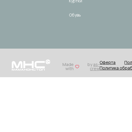
Куртки
Обувь
Оферта
Пол
Made
by
as-
Политика обраб
with
crew